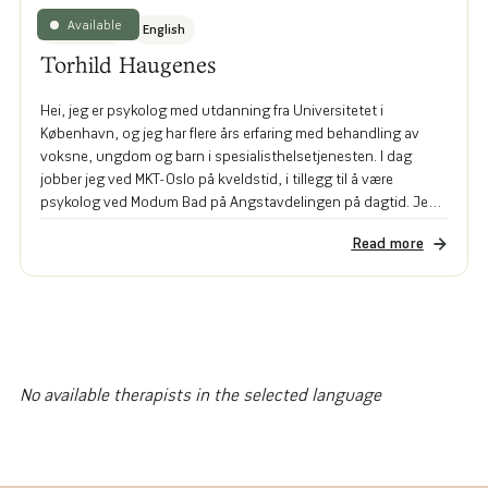
Available
Norwegian
English
Torhild Haugenes
Hei, jeg er psykolog med utdanning fra Universitetet i
København, og jeg har flere års erfaring med behandling av
voksne, ungdom og barn i spesialisthelsetjenesten. I dag
jobber jeg ved MKT-Oslo på kveldstid, i tillegg til å være
psykolog ved Modum Bad på Angstavdelingen på dagtid. Jeg
spesialiserer meg i metakognitiv terapi, en tilnærming som er
Read more
svært effektiv for et bredt spekter av psykiske utfordringer,
inkludert angst, depresjon, overtenkning, lav selvfølelse,
traumer og relasjonsvansker.
No available therapists in the selected language