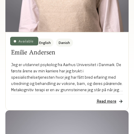
Available
Norwegian
English
Danish
Emilie Andersen
Jeg er utdannet psykolog fra Aarhus Universitet i Danmark. De
første årene av min karriere har jeg brukt i
spesialisthelsetjenesten hvor jeg har fått bred erfaring med
utredning og behandling av voksne, barn, og deres pårørende.
Metakognitiv terapi er en av grunnsteinene jeg står på når jeg
møter folk som sliter med angst, depresjon, og PTSD.
Read more